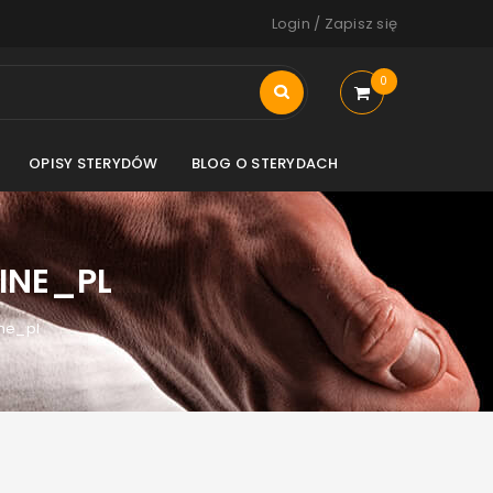
Login
/
Zapisz się
0
OPISY STERYDÓW
BLOG O STERYDACH
INE_PL
ne_pl