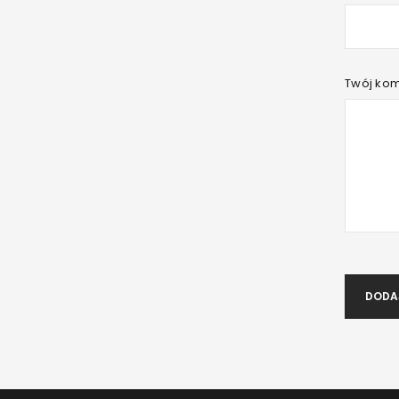
Twój ko
DODA