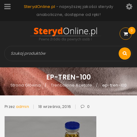
SterydOnline.pl
- najwyższej jakości sterydy
anaboliczne, dostępne od ręki!
0
EP-TREN-100
Strona Główna
Trenbolone Acetate
ep-tren-100
/
/
Przez
admin
18 września, 2016
0