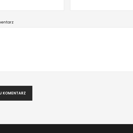
Hasło
*
mentarz
Zapamiętaj mnie
ZALOGUJ SIĘ
NIE PAMIĘTASZ HASŁA?
J KOMENTARZ