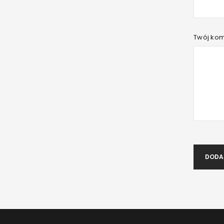
Twój ko
DODA