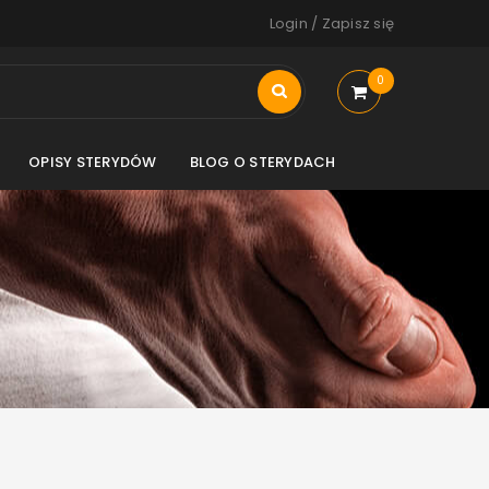
Login
/
Zapisz się
0
OPISY STERYDÓW
BLOG O STERYDACH