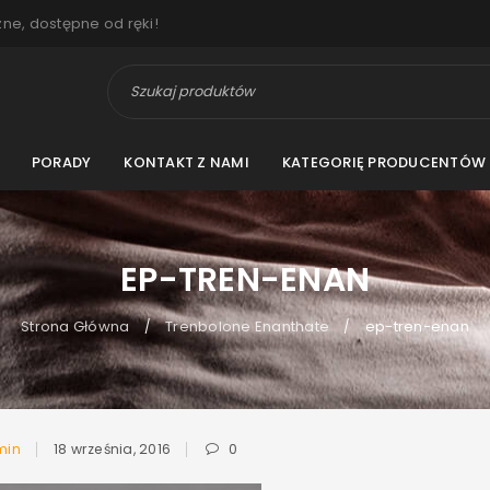
zne, dostępne od ręki!
PORADY
KONTAKT Z NAMI
KATEGORIĘ PRODUCENTÓW
EP-TREN-ENAN
Strona Główna
Trenbolone Enanthate
ep-tren-enan
/
/
min
18 września, 2016
0