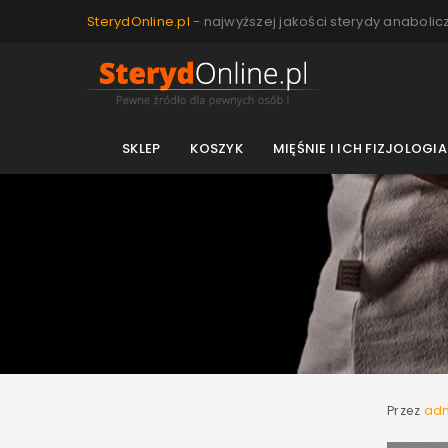
SterydOnline.pl
- najwyższej jakości sterydy anabolic
SKLEP
KOSZYK
MIĘŚNIE I ICH FIZJOLOGIA
Przez
ad