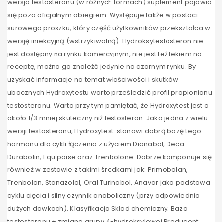
wersja testosteronu (w różnych formach) suplement pojawia
się poza oficjalnym obiegiem. Występuje także w postaci
surowego proszku, który część użytkowników przekształca w
wersję iniekcyjną (wstrzykiwalną). Hydroksytestosteron nie
jest dostępny na rynku komercyjnym, nie jest też lekiem na
receptę, można go znaleźć jedynie na czarnym rynku. By
uzyskać informacje na temat właściwości i skutków
ubocznych Hydroxytestu warto prześledzić profil propionianu
testosteronu. Warto przy tym pamiętać, że Hydroxytest jest o
około 1/3 mniej skuteczny niż testosteron. Jako jedna z wielu
wersji testosteronu, Hydroxytest stanowi dobrą bazę tego
hormonu dla cykli łączenia z użyciem Dianabol, Deca -
Durabolin, Equipoise oraz Trenbolone. Dobrze komponuje się
również w zestawie z takimi środkami jak: Primobolan,
Trenbolon, Stanazolol, Oral Turinabol, Anavar jako podstawa
cyklu cięcia i silny czynnik anaboliczny (przy odpowiednio
dużych dawkach). Klasyfikacja Skład chemiczny: Baza
testosteronu + zmiana grupy 4-hydroksylowej Producent: