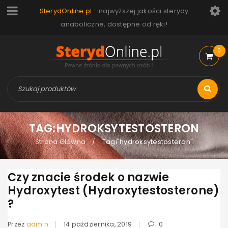
SterydOnline.pl
- najwyższej jakości sterydy
anaboliczne, dostępne od ręki!
0
TAG:HYDROKSYTESTOSTERON
Strona Główna
Tagi"hydroksytestosteron"
/
Czy znacie środek o nazwie
Hydroxytest (Hydroxytestosterone)
?
Przez
admin
14 października, 2019
0