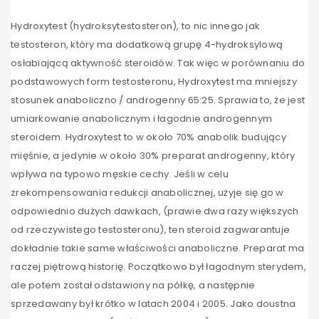
Hydroxytest (hydroksytestosteron), to nic innego jak
testosteron, który ma dodatkową grupę 4-hydroksylową
osłabiającą aktywność steroidów. Tak więc w porównaniu do
podstawowych form testosteronu, Hydroxytest ma mniejszy
stosunek anaboliczno / androgenny 65:25. Sprawia to, że jest
umiarkowanie anabolicznym i łagodnie androgennym
steroidem. Hydroxytest to w około 70% anabolik budujący
mięśnie, a jedynie w około 30% preparat androgenny, który
wpływa na typowo męskie cechy. Jeśli w celu
zrekompensowania redukcji anabolicznej, użyje się go w
odpowiednio dużych dawkach, (prawie dwa razy większych
od rzeczywistego testosteronu), ten steroid zagwarantuje
dokładnie takie same właściwości anaboliczne. Preparat ma
raczej piętrową historię. Początkowo był łagodnym sterydem,
ale potem został odstawiony na półkę, a następnie
sprzedawany był krótko w latach 2004 i 2005. Jako doustna