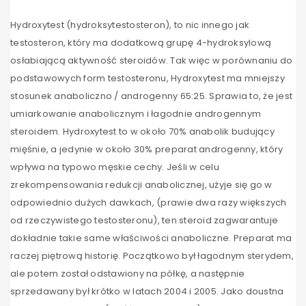
Hydroxytest (hydroksytestosteron), to nic innego jak
testosteron, który ma dodatkową grupę 4-hydroksylową
osłabiającą aktywność steroidów. Tak więc w porównaniu do
podstawowych form testosteronu, Hydroxytest ma mniejszy
stosunek anaboliczno / androgenny 65:25. Sprawia to, że jest
umiarkowanie anabolicznym i łagodnie androgennym
steroidem. Hydroxytest to w około 70% anabolik budujący
mięśnie, a jedynie w około 30% preparat androgenny, który
wpływa na typowo męskie cechy. Jeśli w celu
zrekompensowania redukcji anabolicznej, użyje się go w
odpowiednio dużych dawkach, (prawie dwa razy większych
od rzeczywistego testosteronu), ten steroid zagwarantuje
dokładnie takie same właściwości anaboliczne. Preparat ma
raczej piętrową historię. Początkowo był łagodnym sterydem,
ale potem został odstawiony na półkę, a następnie
sprzedawany był krótko w latach 2004 i 2005. Jako doustna