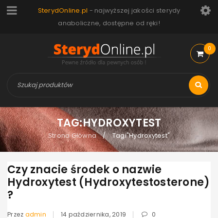
SterydOnline.pl
- najwyższej jakości sterydy
anaboliczne, dostępne od ręki!
0
TAG:HYDROXYTEST
Strona Główna
Tagi"Hydroxytest"
/
Czy znacie środek o nazwie
Hydroxytest (Hydroxytestosterone)
?
Przez
admin
14 października, 2019
0