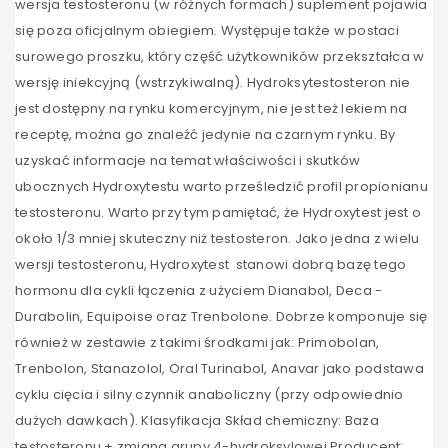
wersja testosteronu (w różnych formach) suplement pojawia
się poza oficjalnym obiegiem. Występuje także w postaci
surowego proszku, który część użytkowników przekształca w
wersję iniekcyjną (wstrzykiwalną). Hydroksytestosteron nie
jest dostępny na rynku komercyjnym, nie jest też lekiem na
receptę, można go znaleźć jedynie na czarnym rynku. By
uzyskać informacje na temat właściwości i skutków
ubocznych Hydroxytestu warto prześledzić profil propionianu
testosteronu. Warto przy tym pamiętać, że Hydroxytest jest o
około 1/3 mniej skuteczny niż testosteron. Jako jedna z wielu
wersji testosteronu, Hydroxytest stanowi dobrą bazę tego
hormonu dla cykli łączenia z użyciem Dianabol, Deca -
Durabolin, Equipoise oraz Trenbolone. Dobrze komponuje się
również w zestawie z takimi środkami jak: Primobolan,
Trenbolon, Stanazolol, Oral Turinabol, Anavar jako podstawa
cyklu cięcia i silny czynnik anaboliczny (przy odpowiednio
dużych dawkach). Klasyfikacja Skład chemiczny: Baza
testosteronu + zmiana grupy 4-hydroksylowej Producent: