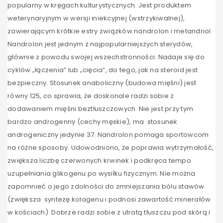
popularny w kręgach kulturystycznych. Jest produktem
weterynaryjnym w wersji iniekcyjnej (wstrzykiwalnej),
zawierającym krótkie estry związków nandrolon i metandriol.
Nandrolon jest jednym z najpopularniejszych sterydów,
głównie z powodu swojej wszechstronności. Nadaje się do
cyklów „łączenia” lub „cięcia”, do tego, jak na steroid jest
bezpieczny. Stosunek anaboliczny (budowa mięśni) jest
równy 125, co sprawia, że doskonale radzi sobie z
dodawaniem mięśni beztłuszczowych. Nie jest przy tym
bardzo androgenny (cechy męskie), ma stosunek
androgeniczny jedynie 37. Nandrolon pomaga sportowcom
na różne sposoby. Udowodniono, że poprawia wytrzymałość,
zwiększa liczbę czerwonych krwinek i podkręca tempo
uzupełniania glikogenu po wysiłku fizycznym. Nie można
zapomnieć o jego zdolności do zmniejszania bólu stawów
(zwiększa syntezę kolagenu i podnosi zawartość minerałów
w kościach). Dobrze radzi sobie z utratą tłuszczu pod skórą i