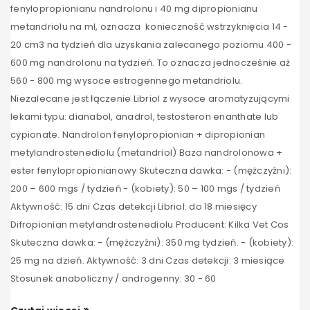
fenylopropionianu nandrolonu i 40 mg dipropionianu
metandriolu na ml, oznacza konieczność wstrzyknięcia 14 -
20 cm3 na tydzień dla uzyskania zalecanego poziomu 400 -
600 mg nandrolonu na tydzień. To oznacza jednocześnie aż
560 - 800 mg wysoce estrogennego metandriolu.
Niezalecane jest łączenie Libriol z wysoce aromatyzującymi
lekami typu: dianabol, anadrol, testosteron enanthate lub
cypionate. Nandrolon fenylopropionian + dipropionian
metylandrostenediolu (metandriol) Baza nandrolonowa +
ester fenylopropionianowy Skuteczna dawka: - (mężczyźni):
200 – 600 mgs / tydzień - (kobiety): 50 – 100 mgs / tydzień
Aktywność: 15 dni Czas detekcji Libriol: do 18 miesięcy
Difropionian metylandrostenediolu Producent: Kilka Vet Cos
Skuteczna dawka: - (mężczyźni): 350 mg tydzień. - (kobiety):
25 mg na dzień. Aktywność: 3 dni Czas detekcji: 3 miesiące
Stosunek anaboliczny / androgenny: 30 - 60