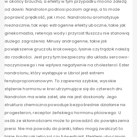
w okolicy brzucha, a efekty w tym przypadku mocno zależą
od dawki. Nandrolon podnosi poziom agresji, a to może
poprawić prędkość, jak i moc Nandrolonu aromatyzuje
nieznacznie, tak więc estrogenne efekty uboczne, takie jak
ginekomastia, retencja wody i przyrost tłuszczu nie stanowią
dużego zagrożenia. Minusy androgenne, takie jak
powiększenie gruczołu krokowego, łysinie czy trądzik należą
do rzadkości. Jest przy tym bezpieczny dla układu sercowo-
naczyniowego i nie wpływa negatywnie na cholesterol. Ester
nandrolonu, który występuje w Libriol jest estrem
fenylopropionianowym. To zapewnia szybkie, wysokie
stężenie hormonu w krwi utrzymujące się do czterech dni.
Nandrolon ma wiele zalet, ale nie jest doskonały. Jego
struktura chemiczna powoduje bezpośrednie działanie na
progesteron, receptor żeńskiego hormonu płciowego. U
osób ze skłonnościami może to prowadzić do powiększenia
piersi. Nie ma powodu do paniki, łatwo mogą zwalczyć to
takie środki jak letrozol czy fulwestrant. Efektem ubocznym