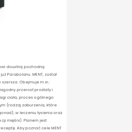
nowi doustną pochodną
już Parabolanu. MENT, został
szersza. Obejmuje m.in.:
agodny przerost prostaty i
gi ciała, proces ogólnego
ym (rodzaj zaburzenia, które
nad), w leczeniu łysienia oraz
cji mięśni). Planem jest
a receptę. Aby poznać cele MENT