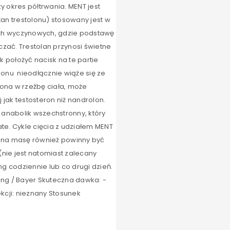
y okres półtrwania. MENT jest
an trestolonu) stosowany jest w
tach wyczynowych, gdzie podstawę
aczać. Trestolan przynosi świetne
 położyć nacisk na te partie
olonu nieodłącznie wiąże się ze
ona w rzeźbę ciała, może
jak testosteron niż nandrolon.
 anabolik wszechstronny, który
te. Cykle cięcia z udziałem MENT
le na masę również powinny być
 (nie jest natomiast zalecany
mg codziennie lub co drugi dzień.
ing / Bayer Skuteczna dawka: -
ekcji: nieznany Stosunek