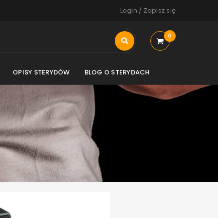
Login
/
Zapisz się
0
OPISY STERYDÓW
BLOG O STERYDACH