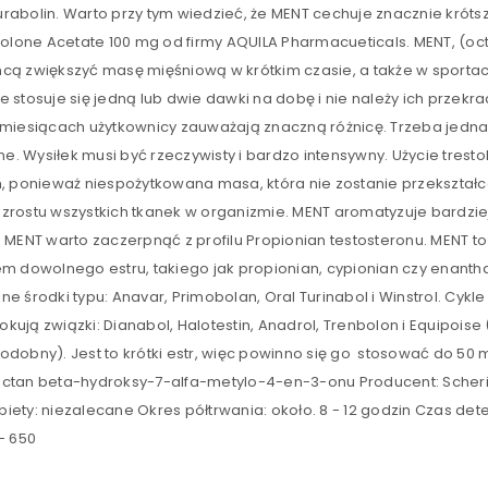
urabolin. Warto przy tym wiedzieć, że MENT cechuje znacznie krótsz
ZALOGUJ SIĘ
Zapamiętaj mnie
olone Acetate 100 mg od firmy AQUILA Pharmacueticals. MENT, (oct
 chcą zwiększyć masę mięśniową w krótkim czasie, a także w spor
NIE PAMIĘTASZ HASŁA?
le stosuje się jedną lub dwie dawki na dobę i nie należy ich przekr
 3 miesiącach użytkownicy zauważają znaczną różnicę. Trzeba jednak
e. Wysiłek musi być rzeczywisty i bardzo intensywny. Użycie trest
, ponieważ niespożytkowana masa, która nie zostanie przekształc
ostu wszystkich tkanek w organizmie. MENT aromatyzuje bardziej 
MENT warto zaczerpnąć z profilu Propionian testosteronu. MENT to
 dowolnego estru, takiego jak propionian, cypionian czy enantha
 środki typu: Anavar, Primobolan, Oral Turinabol i Winstrol. Cyk
okują związki: Dianabol, Halotestin, Anadrol, Trenbolon i Equipoise
podobny). Jest to krótki estr, więc powinno się go stosować do 50 
7 octan beta-hydroksy-7-alfa-metylo-4-en-3-onu Producent: Scher
biety: niezalecane Okres półtrwania: około. 8 - 12 godzin Czas det
- 650