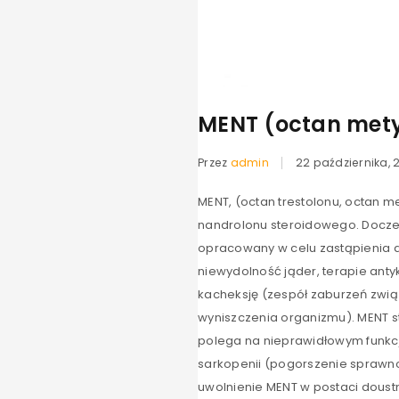
MENT (octan mety
Przez
admin
22 października, 
MENT, (octan trestolonu, octan 
nandrolonu steroidowego. Doczeka
opracowany w celu zastąpienia a
niewydolność jąder, terapie anty
kacheksję (zespół zaburzeń zwi
wyniszczenia organizmu). MENT s
polega na nieprawidłowym funkcj
sarkopenii (pogorszenie sprawnośc
uwolnienie MENT w postaci doustne