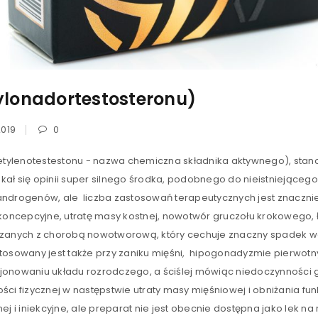
lonadortestosteronu)
2019
0
LOGOWANIE
metylenotestestonu - nazwa chemiczna składnika aktywnego), sta
ł się opinii super silnego środka, podobnego do nieistniejącego 
Nazwa użytkownika lub adres e-mail
*
ndrogenów, ale liczba zastosowań terapeutycznych jest znacznie 
koncepcyjne, utratę masy kostnej, nowotwór gruczołu krokowego, ł
ązanych z chorobą nowotworową, który cechuje znaczny spadek wa
tosowany jest także przy zaniku mięśni, hipogonadyzmie pierwotn
Hasło
*
onowaniu układu rozrodczego, a ściślej mówiąc niedoczynności go
i fizycznej w następstwie utraty masy mięśniowej i obniżania funk
j i iniekcyjne, ale preparat nie jest obecnie dostępna jako lek n