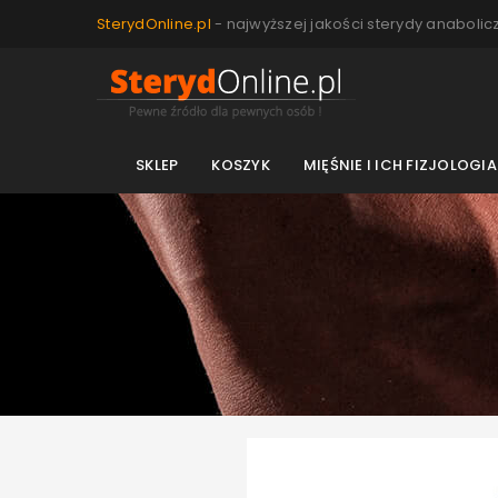
SterydOnline.pl
- najwyższej jakości sterydy anabolic
SKLEP
KOSZYK
MIĘŚNIE I ICH FIZJOLOGIA