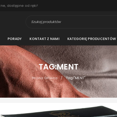
zne, dostępne od ręki!
PORADY
KONTAKT Z NAMI
KATEGORIĘ PRODUCENTÓW
TAG:MENT
Strona Główna
Tagi"MENT"
/