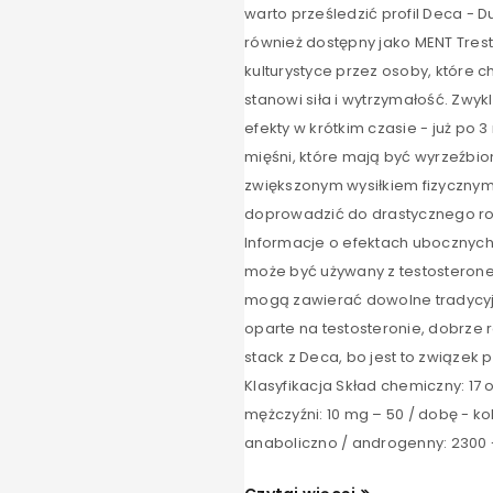
warto prześledzić profil Deca - D
również dostępny jako MENT Trest
kulturystyce przez osoby, które
stanowi siła i wytrzymałość. Zwyk
efekty w krótkim czasie - już po
mięśni, które mają być wyrzeźbion
zwiększonym wysiłkiem fizycznym
doprowadzić do drastycznego rozr
Informacje o efektach ubocznych 
może być używany z testosteronem
mogą zawierać dowolne tradycyjne
oparte na testosteronie, dobrze r
stack z Deca, bo jest to związek 
Klasyfikacja Skład chemiczny: 1
mężczyźni: 10 mg – 50 / dobę - ko
anaboliczno / androgenny: 2300 