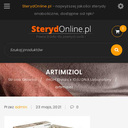
SterydOnline.pl
- najwyższej jakości sterydy
anaboliczne, dostępne od ręki!
0
ARTIMIZIOL
Strona Główna
rHGH 10vials x 10 IU DNA Laboratory
/
/
artimiziol
Przez
admin
23 maja, 2021
0