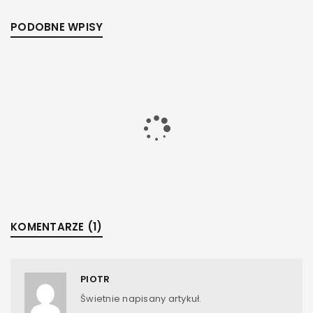
PODOBNE WPISY
KOMENTARZE (1)
PIOTR
JAK DBAĆ O ORGANIZM PRZY STOSOWANIU STERYDÓW ?
Świetnie napisany artykuł.
Przez
admin
14 października, 2021