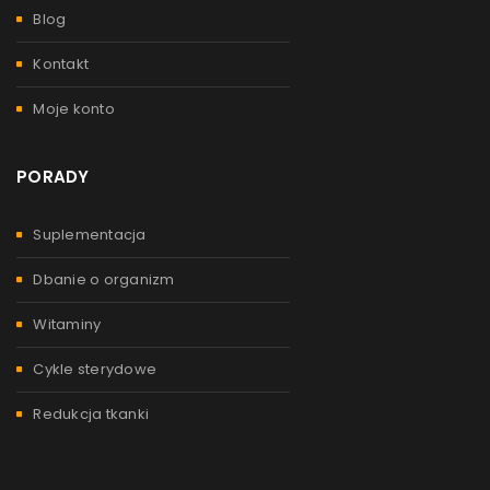
Blog
Kontakt
Moje konto
PORADY
JAKIE STERYDY WYBRAĆ – TABLETKI CZY ZASTRZYKI?
Suplementacja
Przez
admin
14 października, 2021
Dbanie o organizm
Które sterydy wybrać? Postawić na sterydy w tabletkach? A
może jednak lepszym wyborem będą sterydy iniekcyjne? To
Witaminy
dylemat
Cykle sterydowe
Redukcja tkanki
Czytaj więcej
0