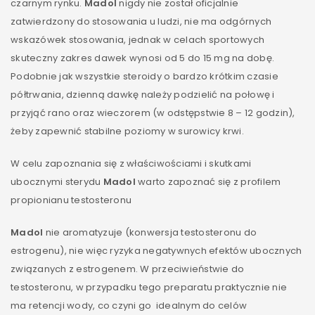
czarnym rynku.
Madol
nigdy nie został oficjalnie
zatwierdzony do stosowania u ludzi, nie ma odgórnych
wskazówek stosowania, jednak w celach sportowych
skuteczny zakres dawek wynosi od 5 do 15 mg na dobę.
Podobnie jak wszystkie steroidy o bardzo krótkim czasie
półtrwania, dzienną dawkę należy podzielić na połowę i
przyjąć rano oraz wieczorem (w odstępstwie 8 – 12 godzin),
żeby zapewnić stabilne poziomy w surowicy krwi.
W celu zapoznania się z właściwościami i skutkami
ubocznymi sterydu
Madol
warto zapoznać się z profilem
propionianu testosteronu
Madol
nie aromatyzuje (konwersja testosteronu do
estrogenu), nie więc ryzyka negatywnych efektów ubocznych
związanych z estrogenem. W przeciwieństwie do
testosteronu, w przypadku tego preparatu praktycznie nie
ma retencji wody, co czyni go idealnym do celów