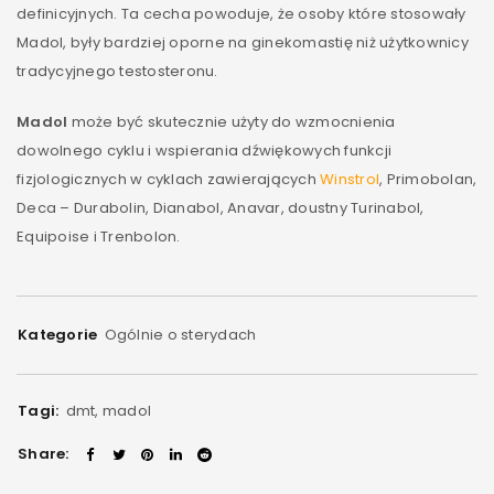
definicyjnych. Ta cecha powoduje, że osoby które stosowały
Madol, były bardziej oporne na ginekomastię niż użytkownicy
tradycyjnego testosteronu.
Madol
może być skutecznie użyty do wzmocnienia
dowolnego cyklu i wspierania dźwiękowych funkcji
fizjologicznych w cyklach zawierających
Winstrol
, Primobolan,
Deca – Durabolin, Dianabol, Anavar, doustny Turinabol,
Equipoise i Trenbolon.
Kategorie
Ogólnie o sterydach
Tagi:
dmt
,
madol
Share: