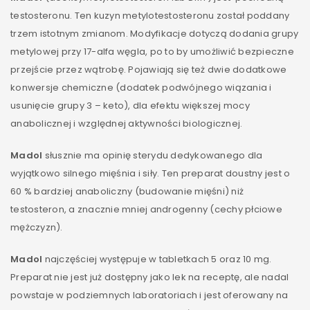
testosteronu. Ten kuzyn metylotestosteronu został poddany
trzem istotnym zmianom. Modyfikacje dotyczą dodania grupy
metylowej przy 17-alfa węgla, po to by umożliwić bezpieczne
przejście przez wątrobę. Pojawiają się też dwie dodatkowe
konwersje chemiczne (dodatek podwójnego wiązania i
usunięcie grupy 3 – keto), dla efektu większej mocy
anabolicznej i względnej aktywności biologicznej.
Madol
słusznie ma opinię sterydu dedykowanego dla
wyjątkowo silnego mięśnia i siły. Ten preparat doustny jest o
60 % bardziej anaboliczny (budowanie mięśni) niż
testosteron, a znacznie mniej androgenny (cechy płciowe
mężczyzn).
Madol
najczęściej występuje w tabletkach 5 oraz 10 mg.
Preparat nie jest już dostępny jako lek na receptę, ale nadal
powstaje w podziemnych laboratoriach i jest oferowany na