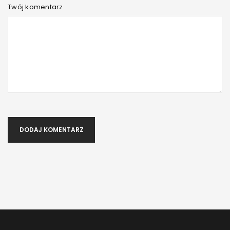
Twój komentarz
SUPLEMENTY PRZEZ INTERNET
Przez
admin
14 października, 2021
Suplementy dla sportowców oferowane są nie tylko
stacjonarnie, ale również online. Tylko czy zakup w sieci to
dobry
Czytaj więcej
0
DODAJ KOMENTARZ