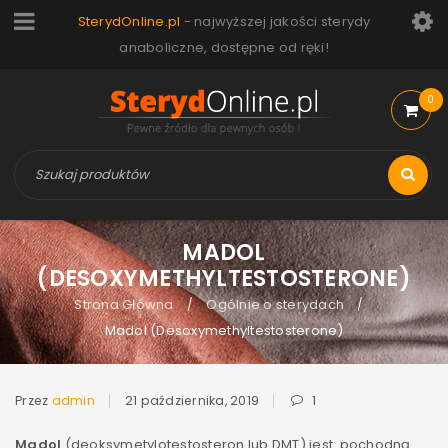
SterydOnline.pl
- najwyższej jakości sterydy
anaboliczne, dostępne od ręki!
0
MADOL
(DESOXYMETHYLTESTOSTERONE)
Strona Główna
Ogólnie o sterydach
/
/
Madol (Desoxymethyltestosterone)
Przez
admin
21 października, 2019
1
Madol
(deoksymetylotestosteron lub DMT) jest pochodną