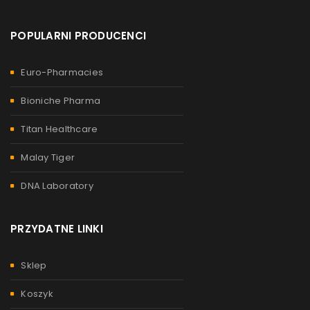
POPULARNI PRODUCENCI
Euro-Pharmacies
STERYDY W TABLETKACH I ZASTRZYKACH
Przez
admin
14 października, 2021
Bioniche Pharma
Jak szybko działają sterydy? To pytanie, które często zadają
Titan Healthcare
osoby zaczynające przygodę ze sterydami. Warto jednak
wiedzieć, że
Malay Tiger
DNA Laboratory
Czytaj więcej
0
PRZYDATNE LINKI
Sklep
Koszyk